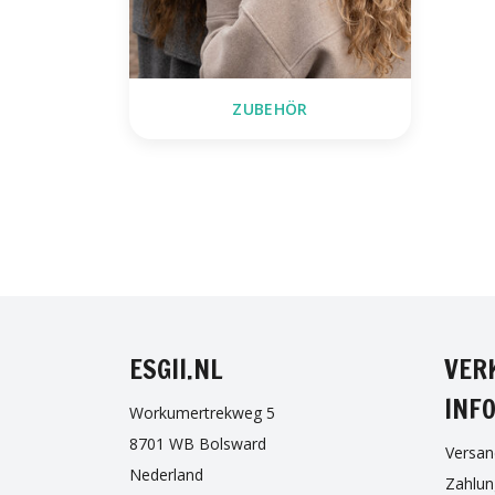
ZUBEHÖR
FAC
ESGII.NL
VER
INF
Workumertrekweg 5
8701 WB Bolsward
Versan
Nederland
Zahlu