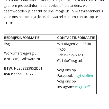
gaat om productinformatie, advies of iets anders, we
beantwoorden je bericht zo snel mogelijk. Jouw tevredenheid is
voor ons het belangrijkste, dus aarzel niet om contact op te
nemen!
BEDRIJFSINFORMATIE
CONTACTINFORMATIE
Esgii
Werkdagen van 08:30 -
17:00
Workumertregweg 5
Tel:0515-572461
8701 WB, Bolsward NL
@:
info@esgii.nl
BTW:
NL852323852B01
Volg ons op
KvK nr.:
56834977
Facebook:
esgii.sloffen
Volg ons op
Instagram:
esgii.sloffen