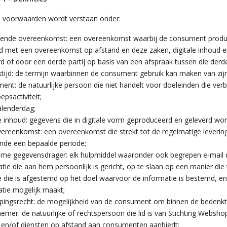
e voorwaarden wordt verstaan onder:
lende overeenkomst: een overeenkomst waarbij de consument producte
d met een overeenkomst op afstand en deze zaken, digitale inhoud 
rd of door een derde partij op basis van een afspraak tussen die der
tijd: de termijn waarbinnen de consument gebruik kan maken van zijn
ent: de natuurlijke persoon die niet handelt voor doeleinden die ver
epsactiviteit;
alenderdag;
le inhoud: gegevens die in digitale vorm geproduceerd en geleverd wo
ereenkomst: een overeenkomst die strekt tot de regelmatige levering 
nde een bepaalde periode;
me gegevensdrager: elk hulpmiddel waaronder ook begrepen e-mail d
atie die aan hem persoonlijk is gericht, op te slaan op een manier d
e die is afgestemd op het doel waarvoor de informatie is bestemd, e
atie mogelijk maakt;
pingsrecht: de mogelijkheid van de consument om binnen de bedenkti
mer: de natuurlijke of rechtspersoon die lid is van Stichting Websho
 en/of diensten op afstand aan consumenten aanbiedt;