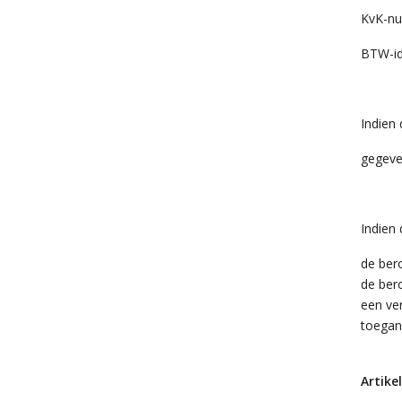
KvK-n
BTW-id
Indien 
gegeve
Indien
de bero
de ber
een ve
toegank
Artike