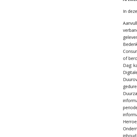
In dez
Aanvul
verban
geleve
Bedenk
Consum
of bero
Dag: k
Digita
Duurov
gedure
Duurza
inform
period
inform
Herroe
Onderne
inhoud