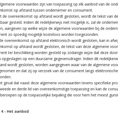
lgemene voorwaarden zijn van toepassing op elk aanbod van de ond
nkomst op afstand tussen ondernemer en consument.
t de overeenkomst op afstand wordt gesloten, wordt de tekst van
baar gesteld. Indien dit redelijkerwijs niet mogelijk is, zal de ond
en, aangeven op welke wijze de algemene voorwaarden bij de onderneme
ent zo spoedig mogelijk kosteloos worden toegezonden.
de overeenkomst op afstand elektronisch wordt gesloten, kan in afwij
nkomst op afstand wordt gesloten, de tekst van deze algemene voor
ent ter beschikking worden gesteld op zodanige wijze dat deze do
 opgeslagen op een duurzame gegevensdrager. Indien dit redelijkerwi
tand wordt gesloten, worden aangegeven waar van de algemene voo
genomen en dat zij op verzoek van de consument langs elektronische
onden.
et geval dat naast deze algemene voorwaarden tevens specifieke pro
 tweede en derde lid van overeenkomstige toepassing en kan de consu
 beroepen op de toepasselijke bepaling die voor hem het meest gunsti
l 4 - Het aanbod