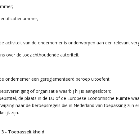
ummer;
entificatienummer;
de activiteit van de ondernemer is onderworpen aan een relevant verg
ns over de toezichthoudende autoriteit;
 de ondernemer een gereglementeerd beroep uitoefent:
epsvereniging of organisatie waarbij hij is aangesloten;
oepstitel, de plaats in de EU of de Europese Economische Ruimte waa
rwijzing naar de beroepsregels die in Nederland van toepassing zijn
elijk zijn.
l 3 - Toepasselijkheid