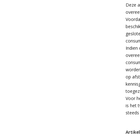
Deze a
overee
Voorda
beschik
geslot
consum
Indien 
overee
consum
worden
op afs
kennis
toegez
Voor h
is het
steeds
Artike