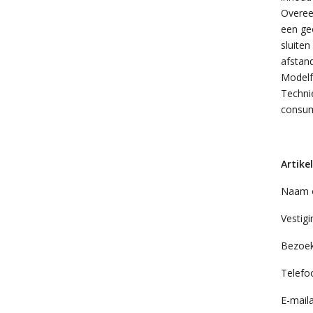
Overee
een ge
sluite
afstand
Modelf
Techni
consum
Artike
Naam o
Vestigi
Bezoeka
Telefo
E-mail