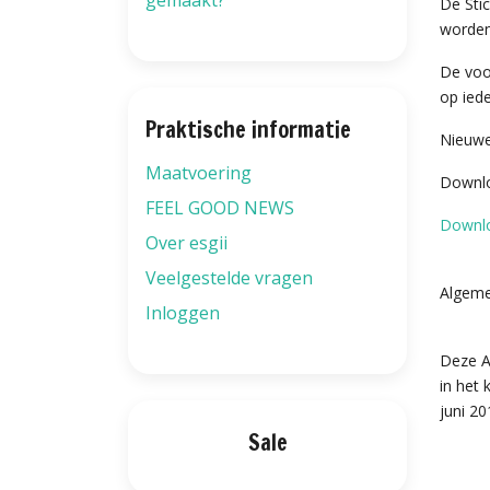
gemaakt?
De Sti
worden
De voo
op iede
Praktische informatie
Nieuwe
Maatvoering
Downlo
FEEL GOOD NEWS
Downl
Over esgii
Veelgestelde vragen
Algeme
Inloggen
Deze A
in het
juni 20
Sale