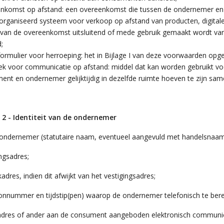
nkomst op afstand: een overeenkomst die tussen de ondernemer en 
organiseerd systeem voor verkoop op afstand van producten, digitale
n van de overeenkomst uitsluitend of mede gebruik gemaakt wordt v
;
ormulier voor herroeping: het in Bijlage I van deze voorwaarden op
ek voor communicatie op afstand: middel dat kan worden gebruikt vo
ent en ondernemer gelijktijdig in dezelfde ruimte hoeven te zijn s
l 2 - Identiteit van de ondernemer
ndernemer (statutaire naam, eventueel aangevuld met handelsnaam
ngsadres;
dres, indien dit afwijkt van het vestigingsadres;
onnummer en tijdstip(pen) waarop de ondernemer telefonisch te berei
adres of ander aan de consument aangeboden elektronisch communicati