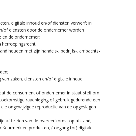
n, digitale inhoud en/of diensten verwerft in
en/of diensten door de ondernemer worden
de en de ondernemer;
 herroepingsrecht;
band houden met zijn handels-, bedrijfs-, ambachts-
rden;
van zaken, diensten en/of digitale inhoud
at de consument of ondernemer in staat stelt om
ie toekomstige raadpleging of gebruik gedurende een
n die ongewijzigde reproductie van de opgeslagen
jd af te zien van de overeenkomst op afstand;
p Keurmerk en producten, (toegang tot) digitale