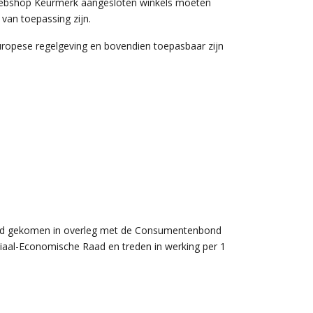
g Webshop Keurmerk aangesloten winkels moeten
van toepassing zijn.
uropese regelgeving en bovendien toepasbaar zijn
and gekomen in overleg met de Consumentenbond
ciaal-Economische Raad en treden in werking per 1