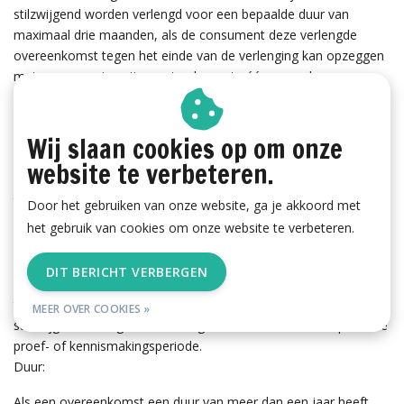
stilzwijgend worden verlengd voor een bepaalde duur van
maximaal drie maanden, als de consument deze verlengde
overeenkomst tegen het einde van de verlenging kan opzeggen
met een opzegtermijn van ten hoogste één maand.
Een overeenkomst die voor bepaalde tijd is aangegaan en die
strekt tot het geregeld afleveren van producten of diensten,
mag alleen stilzwijgend voor onbepaalde duur worden verlengd
Wij slaan cookies op om onze
als de consument te allen tijde mag opzeggen met een
website te verbeteren.
opzegtermijn van ten hoogste één maand. De opzegtermijn is
ten hoogste drie maanden in geval de overeenkomst strekt tot
Door het gebruiken van onze website, ga je akkoord met
het geregeld, maar minder dan eenmaal per maand, afleveren
het gebruik van cookies om onze website te verbeteren.
van dag-, nieuws- en weekbladen en tijdschriften.
Een overeenkomst met beperkte duur tot het geregeld ter
DIT BERICHT VERBERGEN
kennismaking afleveren van dag-, nieuws- en weekbladen en
tijdschriften (proef- of kennismakingsabonnement) wordt niet
MEER OVER COOKIES »
stilzwijgend voortgezet en eindigt automatisch na afloop van de
proef- of kennismakingsperiode.
Duur:
Als een overeenkomst een duur van meer dan een jaar heeft,