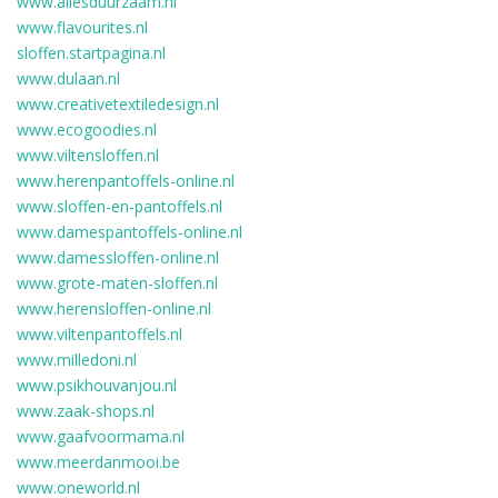
www.allesduurzaam.nl
www.flavourites.nl
sloffen.startpagina.nl
www.dulaan.nl
www.creativetextiledesign.nl
www.ecogoodies.nl
www.viltensloffen.nl
www.herenpantoffels-online.nl
www.sloffen-en-pantoffels.nl
www.damespantoffels-online.nl
www.damessloffen-online.nl
www.grote-maten-sloffen.nl
www.herensloffen-online.nl
www.viltenpantoffels.nl
www.milledoni.nl
www.psikhouvanjou.nl
www.zaak-shops.nl
www.gaafvoormama.nl
www.meerdanmooi.be
www.oneworld.nl