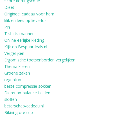
Score kortingscode
Dieet
Origineel cadeau voor hem
klik en lees op lieverlos
Pin
T-shirts mannen
Online eerlijke kleding
Kijk op Bespaardeals.nl
Vergelijken
Ergomische toetsenborden vergelijken
Thema kleren
Groene zaken
regenton
beste compressie sokken
Dierenambulance Leiden
sloffen
beterschap-cadeau.nl
Bikini grote cup
FACEBOOK
INSTAGRAM
TWITTER