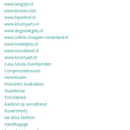
www.langzijn.nl
www.iloveeco.be
www.hipenhot.nl
www.kissmyarts.nl
www.degoedegids.nl
www.online-shoppen-nederland.nl
www.textielplus.nl
www.woodwest.nl
www.kissmyart.nl
Casa Moda Overhemden
Compressiekousen
Herentruien
Poloshirts bedrukken
Guardenza
Fotofabriek
Aanbod op woodtrend
Boxershorts
uw driss fashion
Handbagage