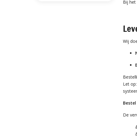
Bij he
Lev
Wij doe
Bestel
Let op:
systee
Bestel
De ver