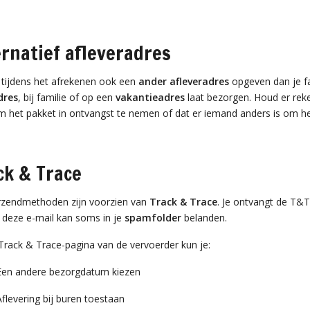
ernatief afleveradres
t tijdens het afrekenen ook een
ander afleveradres
opgeven dan je fac
dres
, bij familie of op een
vakantieadres
laat bezorgen. Houd er reke
m het pakket in ontvangst te nemen of dat er iemand anders is om h
ck & Trace
erzendmethoden zijn voorzien van
Track & Trace
. Je ontvangt de T&T
: deze e-mail kan soms in je
spamfolder
belanden.
 Track & Trace-pagina van de vervoerder kun je:
Een andere bezorgdatum kiezen
Aflevering bij buren toestaan