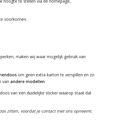
 de hoogte te stellen via de homepage,
 te voorkomen.
beperken, maken wij waar mogelijk gebruik van
enendoos
om geen extra karton te verspillen en zo
jn van
andere modellen
.
doos van een duidelijke sticker waarop staat dat
doos zitten, voordat je contact met ons opneemt.