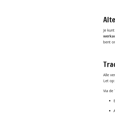
Alt
Je kun
werka
bent o
Tra
Alle v
Let op
Via de