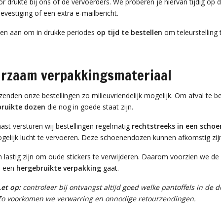
or drukte bij ons of de vervoerders. We proberen je hiervan tijdig op
evestiging of een extra e-mailbericht.
en aan om in drukke periodes
op tijd te bestellen
om teleurstelling
rzaam verpakkingsmateriaal
zenden onze bestellingen zo milieuvriendelijk mogelijk. Om afval te 
ruikte dozen
die nog in goede staat zijn.
ast versturen wij bestellingen regelmatig
rechtstreeks in een scho
gelijk lucht te vervoeren. Deze schoenendozen kunnen afkomstig zi
 lastig zijn om oude stickers te verwijderen. Daarom voorzien we de 
m een
hergebruikte verpakking
gaat.
Let op:
controleer bij ontvangst altijd goed welke pantoffels in de 
Zo voorkomen we verwarring en onnodige retourzendingen.