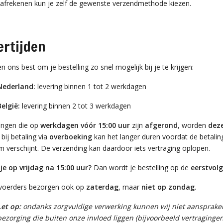
t afrekenen kun je zelf de gewenste verzendmethode kiezen.
ertijden
n ons best om je bestelling zo snel mogelijk bij je te krijgen:
Nederland:
levering binnen 1 tot 2 werkdagen
België:
levering binnen 2 tot 3 werkdagen
lingen die op
werkdagen vóór 15:00 uur
zijn
afgerond
, worden
dez
 bij betaling via
overboeking
kan het langer duren voordat de betaling 
m verschijnt. De verzending kan daardoor iets vertraging oplopen.
 je op vrijdag na 15:00 uur?
Dan wordt je bestelling op de
eerstvol
voerders bezorgen ook op
zaterdag
, maar
niet op zondag
.
Let op:
ondanks zorgvuldige verwerking kunnen wij niet aansprakeli
bezorging die buiten onze invloed liggen (bijvoorbeeld vertragingen