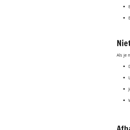
Nie
Als je 
Afh