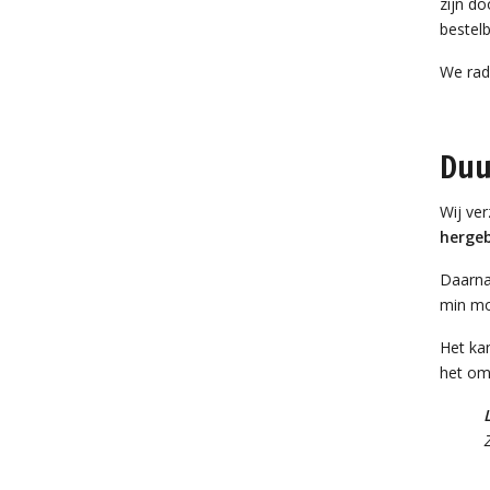
zijn do
bestelb
We rad
Duu
Wij ver
hergeb
Daarna
min mo
Het kan
het o