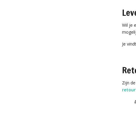
Lev
Wil je
mogeli
Je vin
Ret
Zijn de
retou