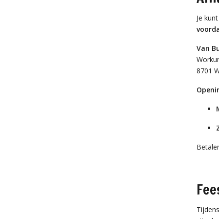
Je kunt
voorda
Van B
Worku
8701 
Openin
Betalen
Fee
Tijden