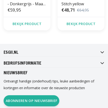
- Donkergrijs - Maat
Stitch yellow
42 t/m 46 - Harde
€59,95
€48,71
€64,95
Zool
BEKIJK PRODUCT
BEKIJK PRODUCT
FACEBOOK
INSTAGRAM
TWITTER
PINTEREST
ESGII.NL
BEDRIJFSINFORMATIE
NIEUWSBRIEF
Ontvangt handige (onderhoud) tips, leuke aanbiedingen of
kortingen en informatie over de nieuwste producten
ABONNEREN OP NIEUWSBRIEF