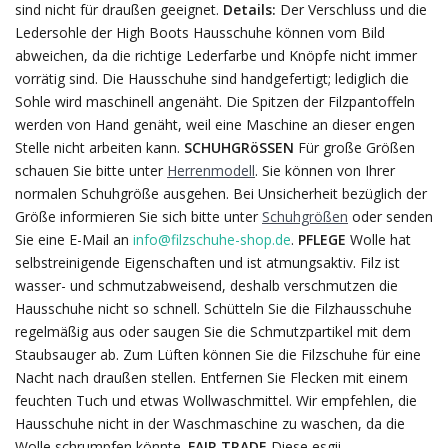
sind nicht für draußen geeignet.
Details:
Der Verschluss und die
Ledersohle der High Boots Hausschuhe können vom Bild
abweichen, da die richtige Lederfarbe und Knöpfe nicht immer
vorrätig sind. Die Hausschuhe sind handgefertigt; lediglich die
Sohle wird maschinell angenäht. Die Spitzen der Filzpantoffeln
werden von Hand genäht, weil eine Maschine an dieser engen
Stelle nicht arbeiten kann.
SCHUHGRöSSEN
Für große Größen
schauen Sie bitte unter
Herrenmodell
. Sie können von Ihrer
normalen Schuhgröße ausgehen. Bei Unsicherheit bezüglich der
Größe informieren Sie sich bitte unter
Schuhgrößen
oder senden
Sie eine E-Mail an
info@filzschuhe-shop.de
.
PFLEGE
Wolle hat
selbstreinigende Eigenschaften und ist atmungsaktiv. Filz ist
wasser- und schmutzabweisend, deshalb verschmutzen die
Hausschuhe nicht so schnell. Schütteln Sie die Filzhausschuhe
regelmäßig aus oder saugen Sie die Schmutzpartikel mit dem
Staubsauger ab. Zum Lüften können Sie die Filzschuhe für eine
Nacht nach draußen stellen. Entfernen Sie Flecken mit einem
feuchten Tuch und etwas Wollwaschmittel. Wir empfehlen, die
Hausschuhe nicht in der Waschmaschine zu waschen, da die
Wolle schrumpfen könnte.
FAIR TRADE
Diese esgii