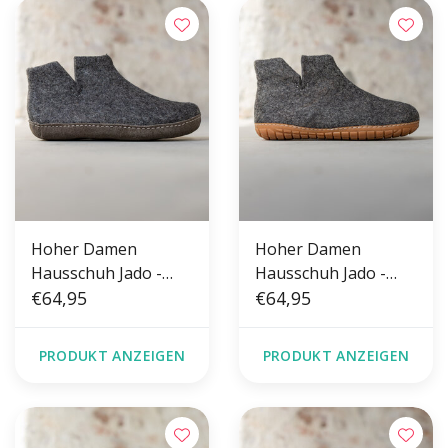
Hoher Damen
Hoher Damen
Hausschuh Jado -
Hausschuh Jado -
Dunkelgrau - Größe
€64,95
Dunkelgrau - Größe
€64,95
36-41 - Weiche Sohle
36-41 - Harte Sohle
PRODUKT ANZEIGEN
PRODUKT ANZEIGEN