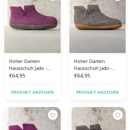
Hoher Damen
Hoher Damen
Hausschuh Jado -
Hausschuh Jado -
Blaubeere - Größe
€64,95
Sesam - Größe 36-41
€64,95
36-41 - Weiche Sohle
- Harte Sohle
PRODUKT ANZEIGEN
PRODUKT ANZEIGEN