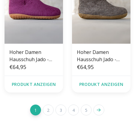
Hoher Damen
Hoher Damen
Hausschuh Jado -
Hausschuh Jado -
Blaubeere - Größe
€64,95
Sesam - Größe 36-41
€64,95
36-41 - Harte Sohle
- Weiche Sohle
PRODUKT ANZEIGEN
PRODUKT ANZEIGEN
1
2
3
4
5