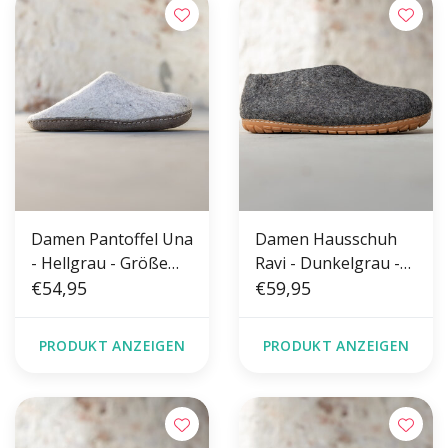
Damen Pantoffel Una
Damen Hausschuh
- Hellgrau - Größe
Ravi - Dunkelgrau -
36-41 - Weiche Sohle
€54,95
Größe 36-41 - Harte
€59,95
Sohle
PRODUKT ANZEIGEN
PRODUKT ANZEIGEN