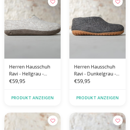
Herren Hausschuh
Herren Hausschuh
Ravi - Hellgrau -
Ravi - Dunkelgrau -
Größe 42-46 - Weiche
€59,95
Größe 42-46 - Harte
€59,95
Sohle
Sohle
PRODUKT ANZEIGEN
PRODUKT ANZEIGEN