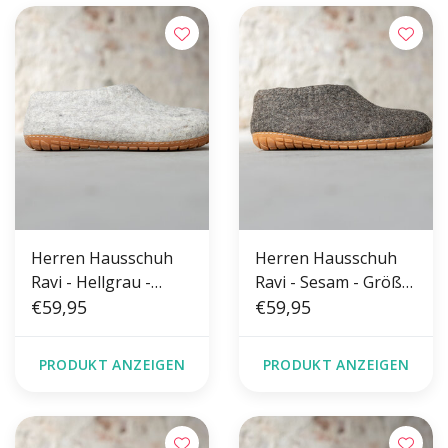
Herren Hausschuh
Herren Hausschuh
Ravi - Hellgrau -
Ravi - Sesam - Größe
Größe 42-46 - Harte
€59,95
42-46 - Harte Sohle
€59,95
Sohle
PRODUKT ANZEIGEN
PRODUKT ANZEIGEN