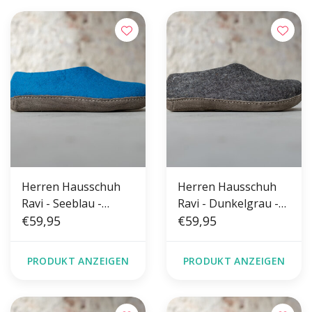
Herren Hausschuh
Herren Hausschuh
Ravi - Seeblau -
Ravi - Dunkelgrau -
Größe 42-46 - Weiche
€59,95
Größe 42-46 - Weiche
€59,95
Sohle
Sohle
PRODUKT ANZEIGEN
PRODUKT ANZEIGEN