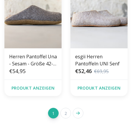
Herren Pantoffel Una
esgii Herren
- Sesam - Größe 42-
Pantoffeln UNI Senf
46 - Weiche Sohle
€54,95
€52,46
€69,95
PRODUKT ANZEIGEN
PRODUKT ANZEIGEN
1
2