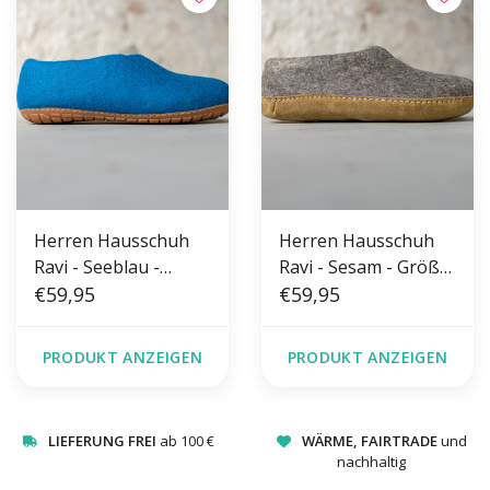
Herren Hausschuh
Herren Hausschuh
Ravi - Seeblau -
Ravi - Sesam - Größe
Größe 42-46 - Harte
€59,95
42-46 - Weiche Sohle
€59,95
Sohle
PRODUKT ANZEIGEN
PRODUKT ANZEIGEN
LIEFERUNG FREI
ab 100 €
WÄRME, FAIRTRADE
und
nachhaltig