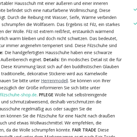
tabler Hausschuh mit einer äußeren und einer inneren
seite befindet sich eine naturfarbene Wollmischung. Diese
igt. Durch die Reibung mit Wasser, Seife, Wärme verbinden
schrumpfen die Wollfasern. Das Ergebnis ist Filz, ein starkes
n der Wolle. Filz ist extrem reißfest, erstaunlich wärmend
lich warm bleiben und doch nicht schwitzen. Das bedeutet,
ur immer angenehm temperiert sind. Diese Filzschuhe sind
e:
Die handgefertigten Hausschuhe haben eine schwarze
n Außenbereich eignet.
Details:
Ein modisches Detail ist die für
. Diese Krümmung lässt sich auf den buddhistischen Glauben
 traditionelle, dekorative Stickerei wird aus Kamelwolle
auen Sie bitte unter
Herrenmodell
. Sie können von Ihrer
züglich der Größe informieren Sie sich bitte unter
filzschuhe-shop.de
.
PFLEGE
Wolle hat selbstreinigende
er- und schmutzabweisend, deshalb verschmutzen die
zhausschuhe regelmäßig aus oder saugen Sie die
en können Sie die Filzschuhe für eine Nacht nach draußen
 Tuch und etwas Wollwaschmittel. Wir empfehlen, die
n, da die Wolle schrumpfen könnte.
FAIR TRADE
Diese
estellt und unter dem Markennamen esgii nach Fair Trade