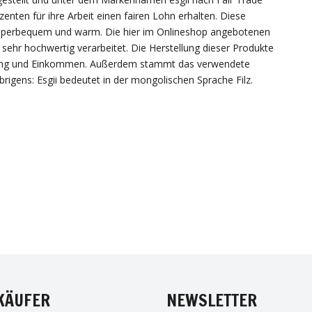
zenten für ihre Arbeit einen fairen Lohn erhalten. Diese
r superbequem und warm. Die hier im Onlineshop angebotenen
ehr hochwertig verarbeitet. Die Herstellung dieser Produkte
gung und Einkommen. Außerdem stammt das verwendete
rigens: Esgii bedeutet in der mongolischen Sprache Filz.
EBOOK
INSTAGRAM
TWITTER
PI
KÄUFER
NEWSLETTER