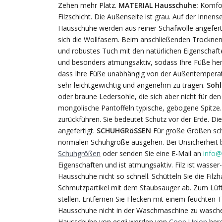
Zehen mehr Platz.
MATERIAL
Hausschuhe:
Komfor
Filzschicht. Die Außenseite ist grau. Auf der Innen
Hausschuhe werden aus reiner Schafwolle angefert
sich die Wollfasern. Beim anschließenden Trocknen 
und robustes Tuch mit den natürlichen Eigenschafte
und besonders atmungsaktiv, sodass Ihre Füße herr
dass Ihre Füße unabhängig von der Außentemperat
sehr leichtgewichtig und angenehm zu tragen.
Sohl
oder braune Ledersohle, die sich aber nicht für de
mongolische Pantoffeln typische, gebogene Spitze
zurückführen. Sie bedeutet Schutz vor der Erde. Die
angefertigt.
SCHUHGRöSSEN
Für große Größen sch
normalen Schuhgröße ausgehen. Bei Unsicherheit be
Schuhgrößen
oder senden Sie eine E-Mail an
info@
Eigenschaften und ist atmungsaktiv. Filz ist wass
Hausschuhe nicht so schnell. Schütteln Sie die Fil
Schmutzpartikel mit dem Staubsauger ab. Zum Lüft
stellen. Entfernen Sie Flecken mit einem feuchten
Hausschuhe nicht in der Waschmaschine zu wasche
Hausschuhe von esgii werden von
Coop Union
herg