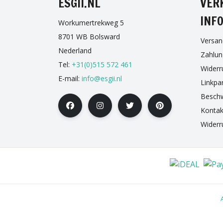
ESGII.NL
VER
INF
Workumertrekweg 5
8701 WB Bolsward
Versan
Nederland
Zahlu
Tel:
+31(0)515 572 461
Widerr
E-mail:
info@esgii.nl
Linkpa
Besch
Kontak
Widerr