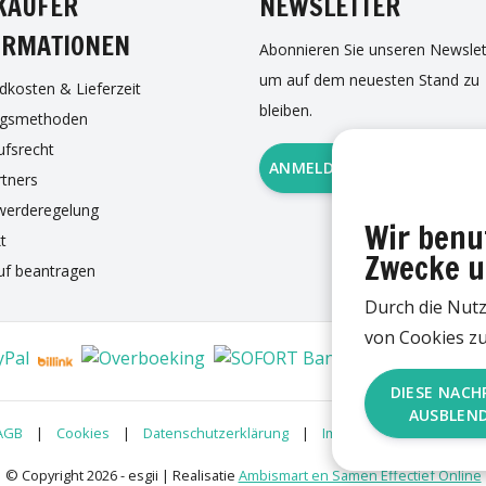
KÄUFER
NEWSLETTER
ORMATIONEN
Abonnieren Sie unseren Newslet
um auf dem neuesten Stand zu
dkosten & Lieferzeit
bleiben.
ngsmethoden
ufsrecht
ANMELDUNG ZUM NEWSLE
rtners
werderegelung
Wir benu
t
Zwecke u
uf beantragen
Durch die Nut
von Cookies zu
DIESE NACH
AUSBLEN
AGB
|
Cookies
|
Datenschutzerklärung
|
Impressum
|
RSS Fee
© Copyright 2026 - esgii | Realisatie
Ambismart en Samen Effectief Online