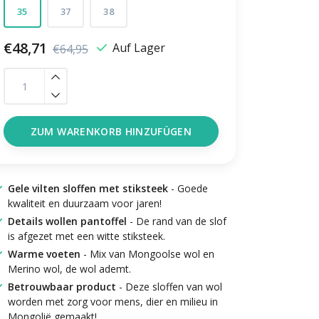
35
37
38
€48,71
Auf Lager
€64,95
ZUM WARENKORB HINZUFÜGEN
Gele vilten sloffen met stiksteek
- Goede
kwaliteit en duurzaam voor jaren!
Details wollen pantoffel
- De rand van de slof
is afgezet met een witte stiksteek.
Warme voeten
- Mix van Mongoolse wol en
Merino wol, de wol ademt.
Betrouwbaar product
- Deze sloffen van wol
worden met zorg voor mens, dier en milieu in
Mongolië gemaakt!