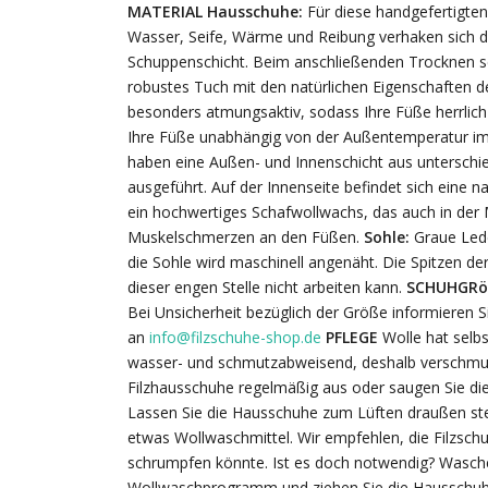
MATERIAL
Hausschuhe:
Für diese handgefertigte
Wasser, Seife, Wärme und Reibung verhaken sich di
Schuppenschicht. Beim anschließenden Trocknen schr
robustes Tuch mit den natürlichen Eigenschaften de
besonders atmungsaktiv, sodass Ihre Füße herrlich
Ihre Füße unabhängig von der Außentemperatur i
haben eine Außen- und Innenschicht aus unterschiedl
ausgeführt. Auf der Innenseite befindet sich eine 
ein hochwertiges Schafwollwachs, das auch in der 
Muskelschmerzen an den Füßen.
Sohle:
Graue Led
die Sohle wird maschinell angenäht. Die Spitzen d
dieser engen Stelle nicht arbeiten kann.
SCHUHGRö
Bei Unsicherheit bezüglich der Größe informieren Si
an
info@filzschuhe-shop.de
PFLEGE
Wolle hat selbs
wasser- und schmutzabweisend, deshalb verschmutze
Filzhausschuhe regelmäßig aus oder saugen Sie die 
Lassen Sie die Hausschuhe zum Lüften draußen ste
etwas Wollwaschmittel. Wir empfehlen, die Filzsch
schrumpfen könnte. Ist es doch notwendig? Wasch
Wollwaschprogramm und ziehen Sie die Hausschuh