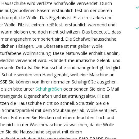
n Hausschuhe wird verfilzte Schafwolle verwendet. Durch
e aufgequollenen Fasern erstaunlich fest an der oberen
umpft die Wolle. Das Ergebnis ist Filz, ein starkes und
r Wolle. Filz ist extrem reißfest, erstaunlich wärmend und
 warm bleiben und doch nicht schwitzen. Das bedeutet, dass
mmer angenehm temperiert sind. Die Schafwollhausschuhe
ichen Filzlagen. Die Oberseite ist mit gelber Wolle
naturfarbene Wollmischung. Diese Naturwolle enthält Lanolin,
Medizin verwendet wird. Es lindert rheumatische Gelenk- und
ersohle
Details:
Die Hausschuhe sind handgefertigt; lediglich
er Schuhe werden von Hand genäht, weil eine Maschine an
SSE
Sie können von Ihrer normalen Schuhgröße ausgehen.
e sich bitte unter
Schuhgrößen
oder senden Sie eine E-Mail
treinigende Eigenschaften und ist atmungsaktiv. Filz ist
n die Hausschuhe nicht so schnell. Schütteln Sie die
Schmutzpartikel mit dem Staubsauger ab. Wolle ventiliert.
hen. Entfernen Sie Flecken mit einem feuchten Tuch und
uhe nicht in der Waschmaschine zu waschen, da die Wolle
en Sie die Hausschuhe separat mit einem
e direkt nach dem Waschen wieder an.
FAIR TRADE
Diese