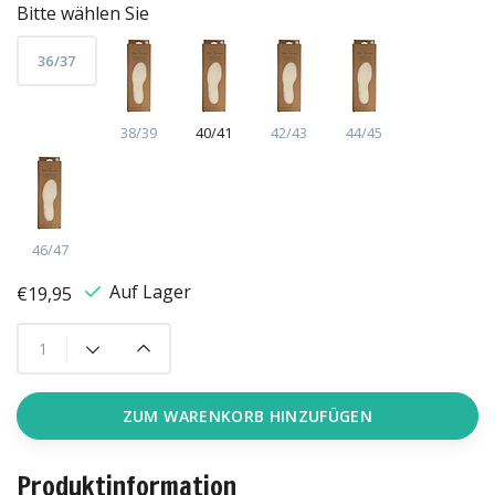
Bitte wählen Sie
36/37
38/39
40/41
42/43
44/45
46/47
Auf Lager
€19,95
ZUM WARENKORB HINZUFÜGEN
Produktinformation