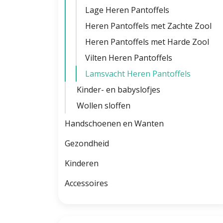
Lage Heren Pantoffels
Heren Pantoffels met Zachte Zool
Heren Pantoffels met Harde Zool
Vilten Heren Pantoffels
Lamsvacht Heren Pantoffels
Kinder- en babyslofjes
Wollen sloffen
Handschoenen en Wanten
Gezondheid
Kinderen
Accessoires