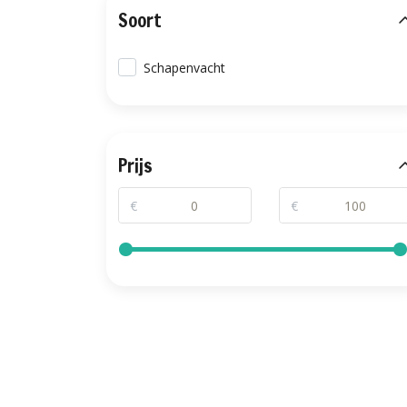
Soort
Schapenvacht
Prijs
€
€