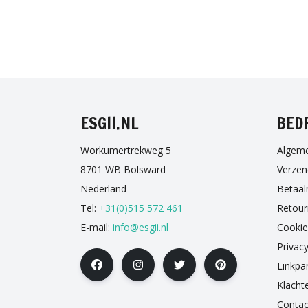
FAC
ESGII.NL
BED
Workumertrekweg 5
Algem
8701 WB Bolsward
Verzen
Nederland
Betaal
Tel:
+31(0)515 572 461
Retour
E-mail:
info@esgii.nl
Cookie
Privac
Linkpa
Klacht
Contac