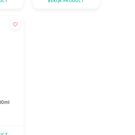
DUCT
BEKIJK PRODUCT
300ml
DUCT