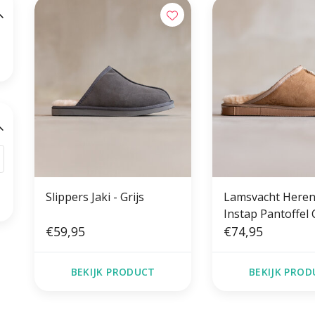
Slippers Jaki - Grijs
Lamsvacht Heren
Instap Pantoffel
€59,95
€74,95
BEKIJK PRODUCT
BEKIJK PRO