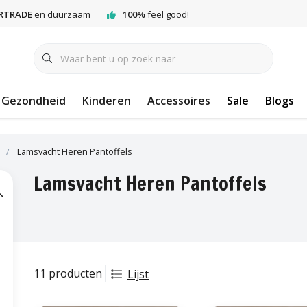
RTRADE
en duurzaam
100%
feel good!
Gezondheid
Kinderen
Accessoires
Sale
Blogs
s
Lamsvacht Heren Pantoffels
Lamsvacht Heren Pantoffels
11 producten
Lijst