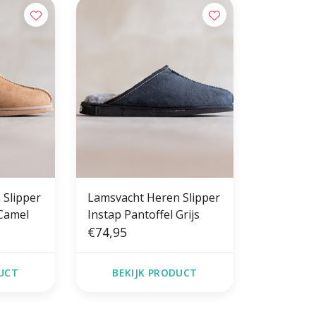
 Slipper
Lamsvacht Heren Slipper
 Camel
Instap Pantoffel Grijs
€74,95
DUCT
BEKIJK PRODUCT