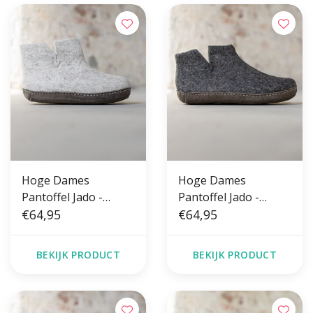
Hoge Dames
Hoge Dames
Pantoffel Jado -
Pantoffel Jado -
Lichtgrijs - Maat 36
€64,95
Donkergrijs - Maat
€64,95
t/m 41 - Zachte Zool
36 t/m 41 - Zachte
Zool
BEKIJK PRODUCT
BEKIJK PRODUCT