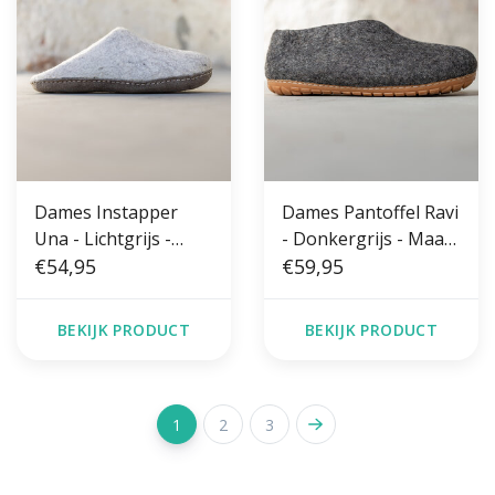
Dames Instapper
Dames Pantoffel Ravi
Una - Lichtgrijs -
- Donkergrijs - Maat
Maat 36 t/m 41 -
€54,95
36 t/m 41 - Harde
€59,95
Zachte Zool
Zool
BEKIJK PRODUCT
BEKIJK PRODUCT
1
2
3