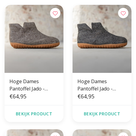
Hoge Dames
Hoge Dames
Pantoffel Jado -
Pantoffel Jado -
Sesam - Maat 36 t/m
€64,95
Donkergrijs - Maat
€64,95
41 - Harde Zool
36 t/m 41 - Harde
Zool
BEKIJK PRODUCT
BEKIJK PRODUCT