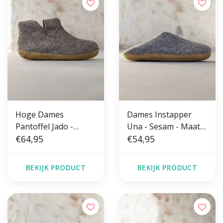
Hoge Dames
Dames Instapper
Pantoffel Jado -
Una - Sesam - Maat
Sesam - Maat 36 t/m
€64,95
36 t/m 41 - Zachte
€54,95
41 - Zachte Zool
Zool
BEKIJK PRODUCT
BEKIJK PRODUCT