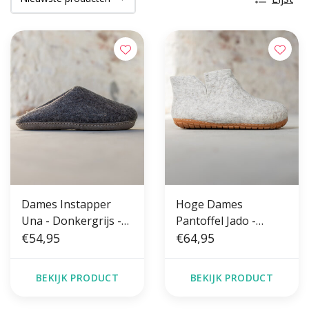
Dames Instapper
Hoge Dames
Una - Donkergrijs -
Pantoffel Jado -
Maat 36 t/m 41 -
€54,95
Lichtgrijs - Maat 36
€64,95
Zachte Zool
t/m 41 - Harde Zool
BEKIJK PRODUCT
BEKIJK PRODUCT