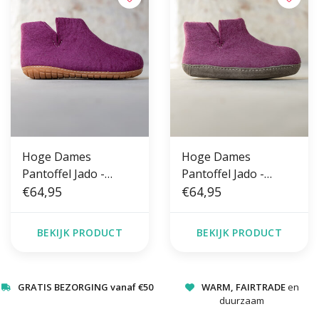
Hoge Dames
Hoge Dames
Pantoffel Jado -
Pantoffel Jado -
Bosbes - Maat 36 t/m
€64,95
Bosbes - Maat 36 t/m
€64,95
41 - Harde Zool
41 - Zachte Zool
BEKIJK PRODUCT
BEKIJK PRODUCT
GRATIS BEZORGING vanaf €50
WARM, FAIRTRADE
en
duurzaam