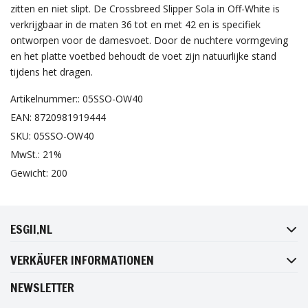
zitten en niet slipt. De Crossbreed Slipper Sola in Off-White is
verkrijgbaar in de maten 36 tot en met 42 en is specifiek
ontworpen voor de damesvoet. Door de nuchtere vormgeving
en het platte voetbed behoudt de voet zijn natuurlijke stand
tijdens het dragen.
Artikelnummer:: 05SSO-OW40
EAN: 8720981919444
SKU: 05SSO-OW40
MwSt.: 21%
Gewicht: 200
FACEBOOK
INSTAGRAM
TWITTER
PINTEREST
ESGII.NL
VERKÄUFER INFORMATIONEN
NEWSLETTER