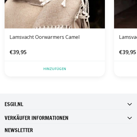
Lamsvacht Oorwarmers Camel
Lamsva
€39,95
€39,95
HINZUFÜGEN
FACEBOOK
INSTAGRAM
TWITTER
PINTEREST
ESGII.NL
VERKÄUFER INFORMATIONEN
NEWSLETTER