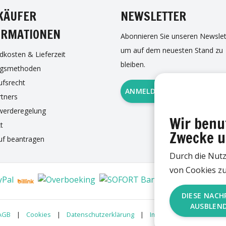
KÄUFER
NEWSLETTER
ORMATIONEN
Abonnieren Sie unseren Newslet
um auf dem neuesten Stand zu
dkosten & Lieferzeit
bleiben.
ngsmethoden
ufsrecht
ANMELDUNG ZUM NEWSLE
rtners
werderegelung
Wir benu
t
Zwecke u
uf beantragen
Durch die Nut
von Cookies zu
DIESE NACH
AUSBLEN
AGB
|
Cookies
|
Datenschutzerklärung
|
Impressum
|
RSS Fee