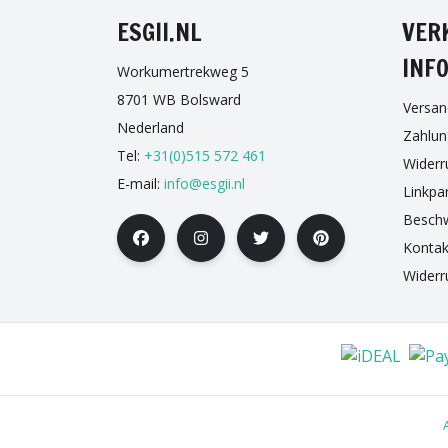
ESGII.NL
VER
INF
Workumertrekweg 5
8701 WB Bolsward
Versan
Nederland
Zahlu
Tel:
+31(0)515 572 461
Widerr
E-mail:
info@esgii.nl
Linkpa
Besch
Kontak
Widerr