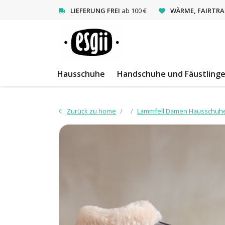
<
LIEFERUNG FREI
ab 100 €
WÄRME, FAIRTRA
Hausschuhe
Handschuhe und Fäustling
Zurück zu home
Lammfell Damen Hausschuh