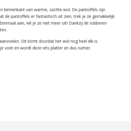
n binnenkant van warme, zachte wol. De pantoffels zijn
 de pantoffels er fantastisch uit zien, trek je ze gemakkelijk
nmaal aan, wil je ze niet meer uit! Dankzij de rubberen
iten.
aanvoelen. Dit komt doordat het wol nog heel dik is.
je voet en wordt deze iets platter en dus ruimer.
EBOOK
INSTAGRAM
TWITTER
PI