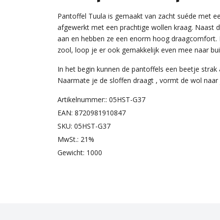
Pantoffel Tuula is gemaakt van zacht suéde met ee
afgewerkt met een prachtige wollen kraag. Naast dat
aan en hebben ze een enorm hoog draagcomfort. Ee
zool, loop je er ook gemakkelijk even mee naar bu
In het begin kunnen de pantoffels een beetje strak 
Naarmate je de sloffen draagt , vormt de wol naar 
Artikelnummer:: 05HST-G37
EAN: 8720981910847
SKU: 05HST-G37
MwSt.: 21%
Gewicht: 1000
FAC