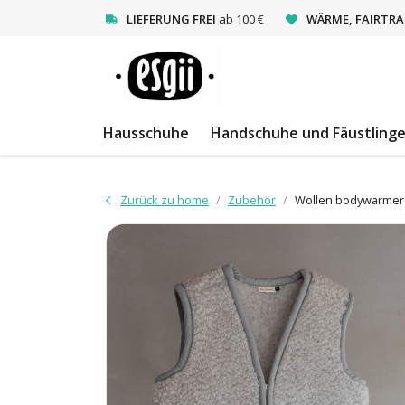
<
LIEFERUNG FREI
ab 100 €
WÄRME, FAIRTRA
Hausschuhe
Handschuhe und Fäustling
Zurück zu home
Zubehör
Wollen bodywarmer T