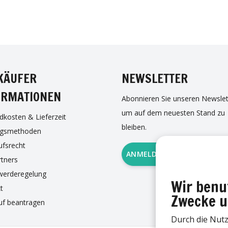
EBOOK
INSTAGRAM
TWITTER
PI
KÄUFER
NEWSLETTER
ORMATIONEN
Abonnieren Sie unseren Newslet
um auf dem neuesten Stand zu
dkosten & Lieferzeit
bleiben.
ngsmethoden
ufsrecht
ANMELDUNG ZUM NEWSLE
rtners
werderegelung
Wir benu
t
Zwecke u
uf beantragen
Durch die Nut