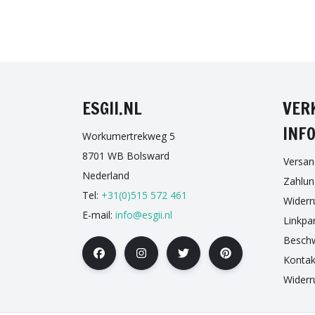
FAC
ESGII.NL
VER
INF
Workumertrekweg 5
8701 WB Bolsward
Versan
Nederland
Zahlu
Tel:
+31(0)515 572 461
Widerr
E-mail:
info@esgii.nl
Linkpa
Besch
Kontak
Widerr