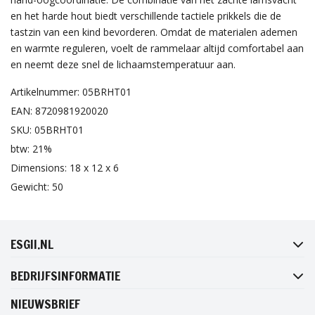
en het harde hout biedt verschillende tactiele prikkels die de
tastzin van een kind bevorderen. Omdat de materialen ademen
en warmte reguleren, voelt de rammelaar altijd comfortabel aan
en neemt deze snel de lichaamstemperatuur aan.
Artikelnummer: 05BRHT01
EAN: 8720981920020
SKU: 05BRHT01
btw: 21%
Dimensions: 18 x 12 x 6
Gewicht: 50
FACEBOOK
INSTAGRAM
TWITTER
PINTEREST
ESGII.NL
BEDRIJFSINFORMATIE
NIEUWSBRIEF