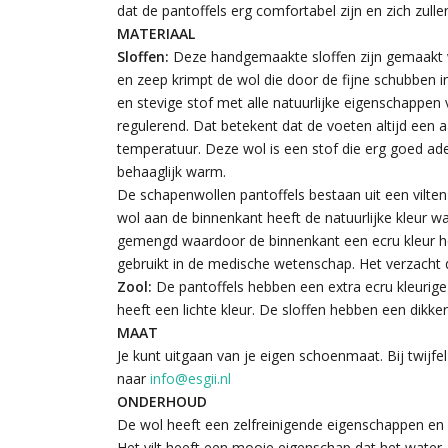
dat de pantoffels erg comfortabel zijn en zich zul
MATERIAAL
Sloffen:
Deze handgemaakte sloffen zijn gemaakt v
en zeep krimpt de wol die door de fijne schubben in 
en stevige stof met alle natuurlijke eigenschappen v
regulerend. Dat betekent dat de voeten altijd ee
temperatuur. Deze wol is een stof die erg goed ade
behaaglijk warm.
De schapenwollen pantoffels bestaan uit een vilten
wol aan de binnenkant heeft de natuurlijke kleur wa
gemengd waardoor de binnenkant een ecru kleur heef
gebruikt in de medische wetenschap. Het verzacht 
Zool:
De pantoffels hebben een extra ecru kleurige
heeft een lichte kleur. De sloffen hebben een dikker
MAAT
Je kunt uitgaan van je eigen schoenmaat. Bij twijfe
naar
info@esgii.nl
ONDERHOUD
De wol heeft een zelfreinigende eigenschappen en
Het vilt heeft een mooie eigenschap dat het water- 