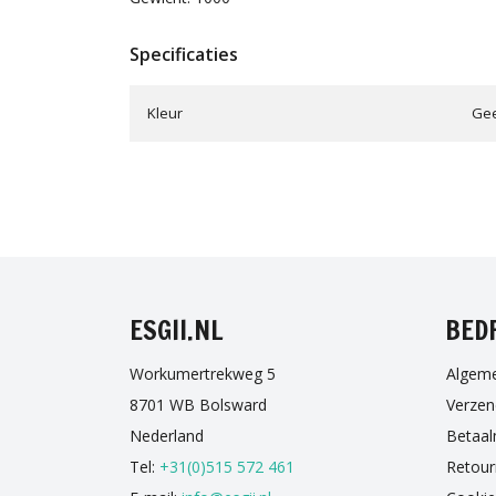
Specificaties
Kleur
Gee
FAC
ESGII.NL
BED
Workumertrekweg 5
Algem
8701 WB Bolsward
Verzen
Nederland
Betaal
Tel:
+31(0)515 572 461
Retour