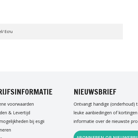
l/ Ecru
EBOOK
INSTAGRAM
TWITTER
PI
RIJFSINFORMATIE
NIEUWSBRIEF
ene voorwaarden
Ontvangt handige (onderhoud) t
den & Levertijd
leuke aanbiedingen of kortingen
mogelijkheden bij esgii
informatie over de nieuwste pr
neren
ABONNEREN OP NIEUWSBRI