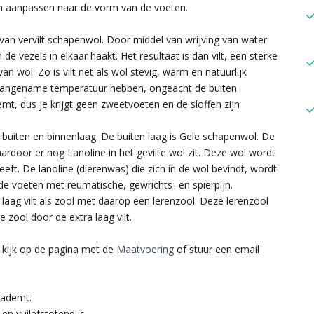
len aanpassen naar de vorm van de voeten.
an vervilt schapenwol. Door middel van wrijving van water
de vezels in elkaar haakt. Het resultaat is dan vilt, een sterke
an wol. Zo is vilt net als wol stevig, warm en natuurlijk
n aangename temperatuur hebben, ongeacht de buiten
mt, dus je krijgt geen zweetvoeten en de sloffen zijn
 buiten en binnenlaag. De buiten laag is Gele schapenwol. De
ardoor er nog Lanoline in het gevilte wol zit. Deze wol wordt
t. De lanoline (dierenwas) die zich in de wol bevindt, wordt
de voeten met reumatische, gewrichts- en spierpijn.
 laag vilt als zool met daarop een lerenzool. Deze lerenzool
e zool door de extra laag vilt.
l kijk op de pagina met de
Maatvoering
of stuur een email
 ademt.
en vuilafstotend is.