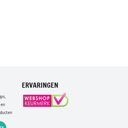
NTEREST
ERVARINGEN
ips,
 en
oducten
EF