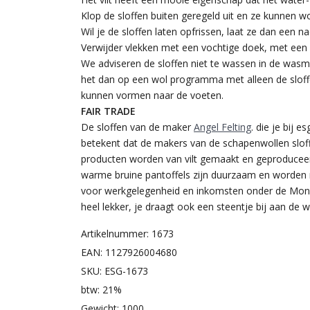
Klop de sloffen buiten geregeld uit en ze kunnen w
Wil je de sloffen laten opfrissen, laat ze dan een na
Verwijder vlekken met een vochtige doek, met een
We adviseren de sloffen niet te wassen in de was
het dan op een wol programma met alleen de sloff
kunnen vormen naar de voeten.
FAIR TRADE
De sloffen van de maker
Angel Felting
. die je bij 
betekent dat de makers van de schapenwollen sloff
producten worden van vilt gemaakt en geproduceerd
warme bruine pantoffels zijn duurzaam en worden
voor werkgelegenheid en inkomsten onder de Mongoo
heel lekker, je draagt ook een steentje bij aan de w
Artikelnummer: 1673
EAN: 1127926004680
SKU: ESG-1673
btw: 21%
Gewicht: 1000