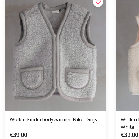
Wollen kinderbodywarmer Nilo - Grijs
Wollen 
White
€39,00
€39,00