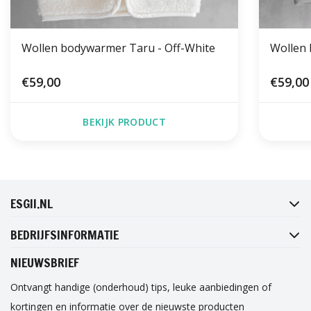
Wollen bodywarmer Taru - Off-White
Wollen 
€59,00
€59,00
BEKIJK PRODUCT
FACEBOOK
INSTAGRAM
TWITTER
PINTEREST
ESGII.NL
BEDRIJFSINFORMATIE
NIEUWSBRIEF
Ontvangt handige (onderhoud) tips, leuke aanbiedingen of
kortingen en informatie over de nieuwste producten