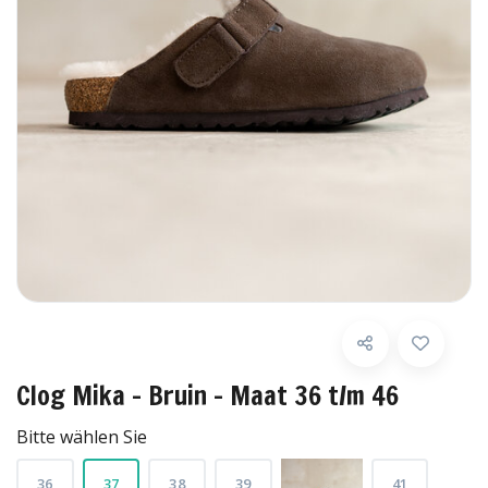
Clog Mika - Bruin - Maat 36 t/m 46
Bitte wählen Sie
36
37
38
39
41