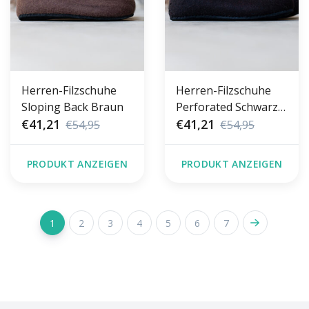
Herren-Filzschuhe
Herren-Filzschuhe
Sloping Back Braun
Perforated Schwarz
€41,21
& Rot
€41,21
€54,95
€54,95
PRODUKT ANZEIGEN
PRODUKT ANZEIGEN
1
2
3
4
5
6
7
FACEBOOK
INSTAGRAM
TWITTER