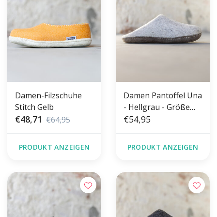
Damen-Filzschuhe
Damen Pantoffel Una
Stitch Gelb
- Hellgrau - Größe
€48,71
36-41 - Weiche Sohle
€54,95
€64,95
PRODUKT ANZEIGEN
PRODUKT ANZEIGEN