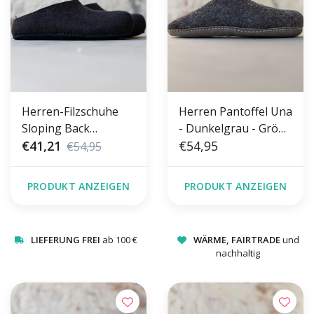
Herren-Filzschuhe
Herren Pantoffel Una
Sloping Back
- Dunkelgrau - Größe
Schwarz
€41,21
42-46 - Weiche Sohle
€54,95
€54,95
PRODUKT ANZEIGEN
PRODUKT ANZEIGEN
LIEFERUNG FREI
ab 100 €
WÄRME, FAIRTRADE
und
nachhaltig