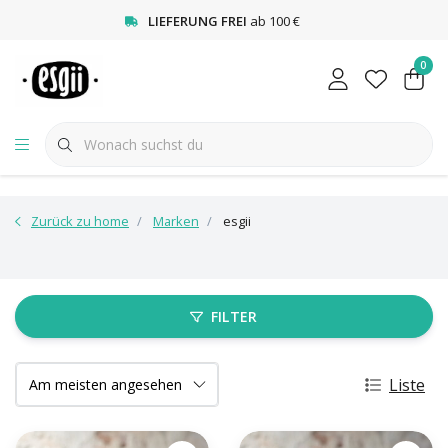
<
LIEFERUNG FREI
ab 100 €
0
Zurück zu home
Marken
esgii
FILTER
Liste