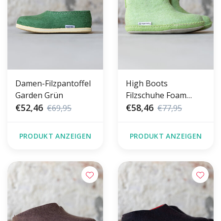
Damen-Filzpantoffel
High Boots
Garden Grün
Filzschuhe Foam
€52,46
Green
€58,46
€69,95
€77,95
PRODUKT ANZEIGEN
PRODUKT ANZEIGEN