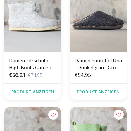
Damen-Filzschuhe
Damen Pantoffel Una
High Boots Garden
- Dunkelgrau - Größe
Grau
€56,21
36-41 - Weiche Sohle
€54,95
€74,95
PRODUKT ANZEIGEN
PRODUKT ANZEIGEN