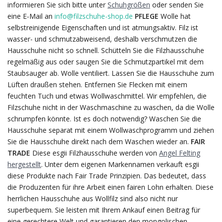
informieren Sie sich bitte unter
Schuhgrößen
oder senden Sie
eine E-Mail an
info@filzschuhe-shop.de
PFLEGE
Wolle hat
selbstreinigende Eigenschaften und ist atmungsaktiv. Filz ist
wasser- und schmutzabweisend, deshalb verschmutzen die
Hausschuhe nicht so schnell. Schütteln Sie die Filzhausschuhe
regelmäßig aus oder saugen Sie die Schmutzpartikel mit dem
Staubsauger ab. Wolle ventiliert. Lassen Sie die Hausschuhe zum
Lüften draußen stehen. Entfernen Sie Flecken mit einem
feuchten Tuch und etwas Wollwaschmittel. Wir empfehlen, die
Filzschuhe nicht in der Waschmaschine zu waschen, da die Wolle
schrumpfen könnte. Ist es doch notwendig? Waschen Sie die
Hausschuhe separat mit einem Wollwaschprogramm und ziehen
Sie die Hausschuhe direkt nach dem Waschen wieder an.
FAIR
TRADE
Diese esgii Filzhausschuhe werden von
Angel Felting
hergestellt
. Unter dem eigenen Markennamen verkauft esgii
diese Produkte nach Fair Trade Prinzipien. Das bedeutet, dass
die Produzenten für ihre Arbeit einen fairen Lohn erhalten. Diese
herrlichen Hausschuhe aus Wollfilz sind also nicht nur
superbequem. Sie leisten mit Ihrem Ankauf einen Beitrag für
eine gerechtere Welt und garantieren den mongolischen