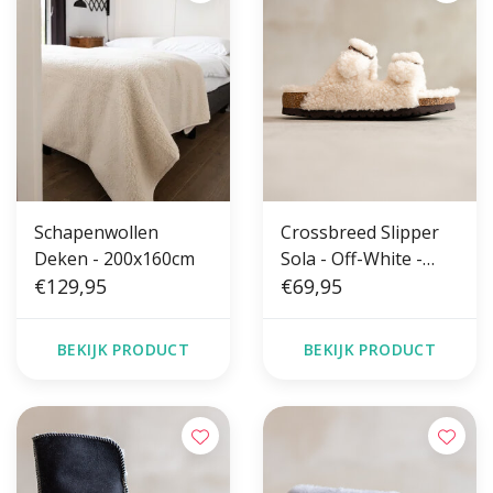
Schapenwollen
Crossbreed Slipper
Deken - 200x160cm
Sola - Off-White -
€129,95
Maat 36 t/m 42
€69,95
BEKIJK PRODUCT
BEKIJK PRODUCT